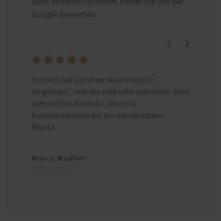
auch anderen mitteilen, indem Sie uns bei
Google bewerten.
HolzArt hat uns eine neue Haustür
Die Fir
eingebaut, und wir sind sehr zufrieden. Vom
Wohnun
sehr netten Kontakt, über die
Fenster
Kommunikation bis hin zur sauberen
Schieb
Monta…
Christ
Marco Mueller
01.Mai.
22.Sep.2025