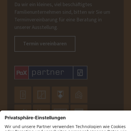
Da wir ein kleines, viel beschäftigtes
Familienunternehmen sind, bitten wir Sie um
Terminvereinbarung für eine Beratung in
unserer Ausstellung.
Termin vereinbaren







