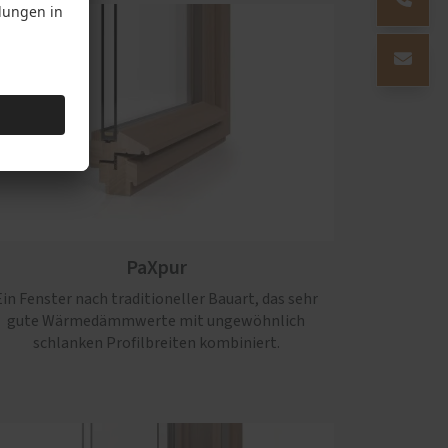
PaXpur
Ein Fenster nach traditioneller Bauart, das sehr
gute Wärmedämmwerte mit ungewöhnlich
schlanken Profilbreiten kombiniert.