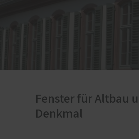
Rundumschutz
Service
Schallschutz-Simulator
Förderung für Fenster und
Haustüren
Fenster für Altbau 
Denkmal