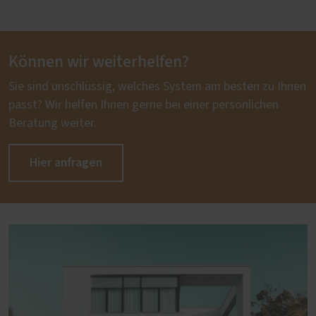
Können wir weiterhelfen?
Sie sind unschlüssig, welches System am besten zu Ihnen
passt? Wir helfen Ihnen gerne bei einer persönlichen
Beratung weiter.
Hier anfragen