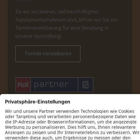
Da wir ein kleines, viel beschäftigtes
Familienunternehmen sind, bitten wir Sie um
Terminvereinbarung für eine Beratung in
unserer Ausstellung.
Termin vereinbaren







