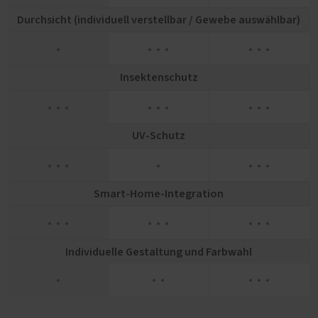
Durchsicht (individuell verstellbar / Gewebe auswählbar)
●
● ● ●
● ● ●
Insektenschutz
● ● ●
● ● ●
● ● ●
UV-Schutz
● ● ●
●
● ● ●
Smart-Home-Integration
● ● ●
● ● ●
● ● ●
Individuelle Gestaltung und Farbwahl
●
● ●
● ● ●