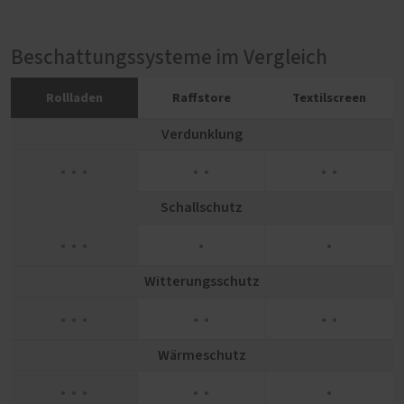
Beschattungssysteme im Vergleich
Rollladen
Raffstore
Textilscreen
Verdunklung
● ● ●
● ●
● ●
Schallschutz
● ● ●
●
●
Witterungsschutz
● ● ●
● ●
● ●
Wärmeschutz
● ● ●
● ●
●