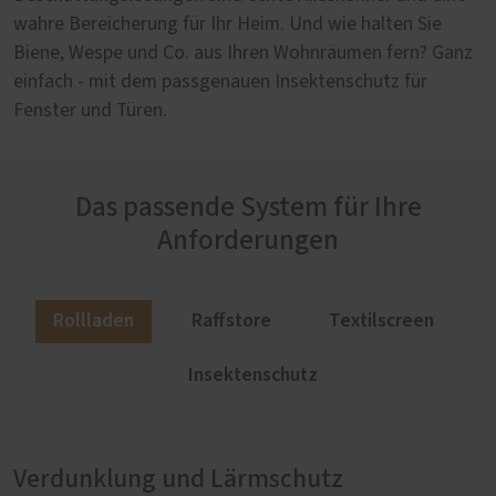
wahre Bereicherung für Ihr Heim. Und wie halten Sie
Biene, Wespe und Co. aus Ihren Wohnräumen fern? Ganz
einfach - mit dem passgenauen Insektenschutz für
Fenster und Türen.
Das passende System für Ihre
Anforderungen
Rollladen
Raffstore
Textilscreen
Insektenschutz
Verdunklung und Lärmschutz
Lichtlenker für große Fensterflächen
Durchsicht und UV-Filter
Dezentes Design und bequeme Montage