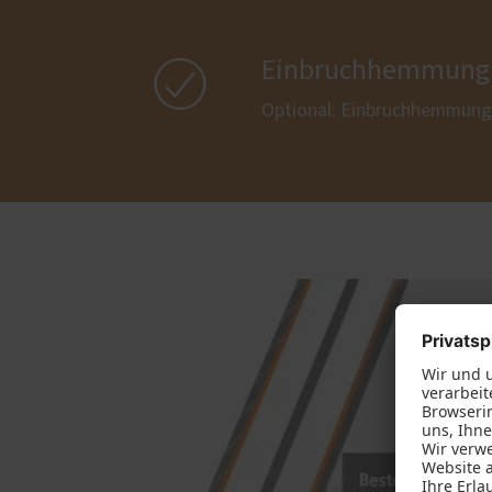

Einbruchhemmung
Optional: Einbruchhemmung