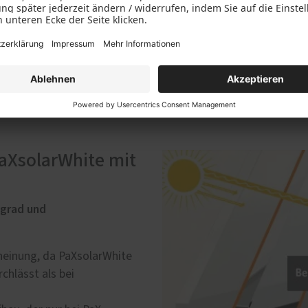
weniger Hitze rein. Das re
wertvolle Energie für Hei
Insbesondere bei Wohnräum
Verglasung sinnvoll.
PaXsolarWhite mit
grad und
cheinung, da PaXsolarWhite
chlässt als bei