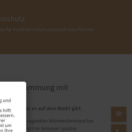
enschutz
eis für Insektenschutz passend zum Fenster
 Wärmedämmung mit
utzglas, das es auf dem Markt gibt.
ung mit herausragenden Wärmedämmwerten
raußen und lässt im Sommer spürbar