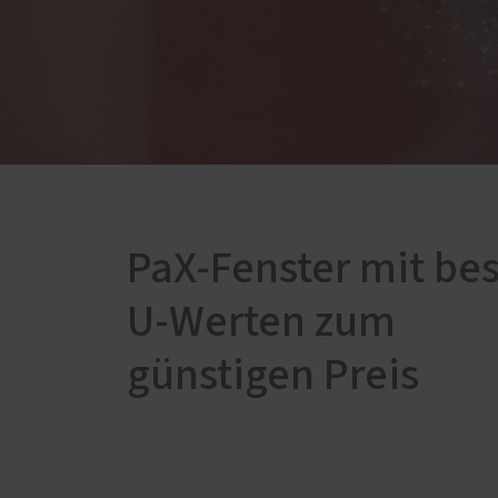
Rundumschutz
Service
Schallschutz-Simulator
Förderung für Fenster und
Haustüren
PaX-Fenster mit be
U-Werten zum
günstigen Preis