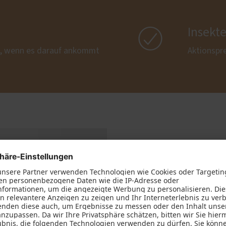

Insekt
, wenn es darauf ankommt
Aktionspr
Herausragende
PaXzeroStar
Das beste 3-fach Wärmesch
Die PaXzeroStar-Verglas
hält im Winter die Kälte d