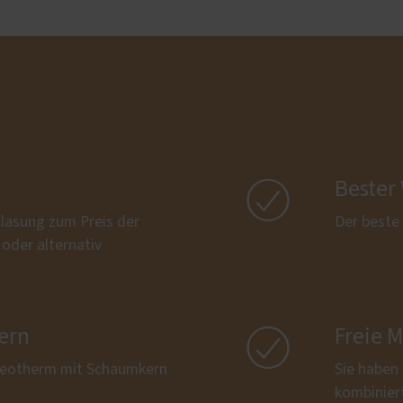

Bester
lasung zum Preis der
Der beste
oder alternativ
ern

Freie 
 Neotherm mit Schaumkern
Sie haben
kombinier