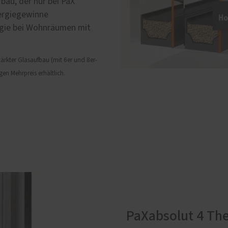
bau, der nur bei PaX
nergiegewinne
rgie bei Wohnräumen mit
ärkter Glasaufbau (mit 6er und 8er-
en Mehrpreis erhältlich.
PaXabsolut 4 Th