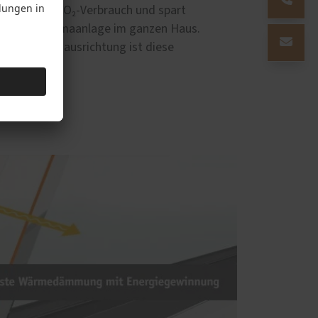
duziert den CO₂-Verbrauch und spart
zung oder Klimaanlage im ganzen Haus.
en mit Südausrichtung ist diese