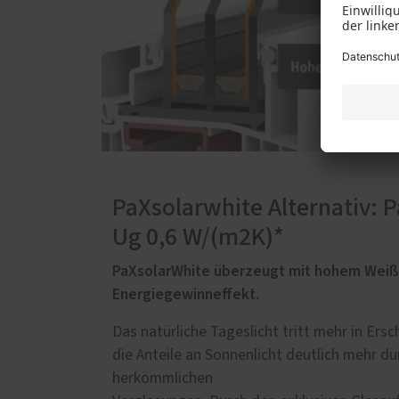
PaXsolarwhite Alternativ: 
Ug 0,6 W/(m2K)*
PaXsolarWhite überzeugt mit hohem Weiß
Energiegewinneffekt.
Das natürliche Tageslicht tritt mehr in Ers
die Anteile an Sonnenlicht deutlich mehr dur
herkömmlichen