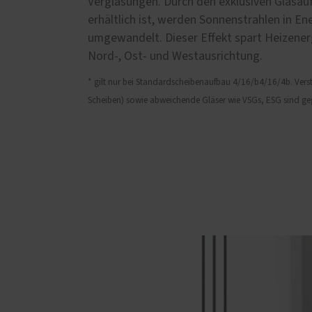
Verglasungen. Durch den exklusiven Glasauf
erhältlich ist, werden Sonnenstrahlen in E
umgewandelt. Dieser Effekt spart Heizene
Nord-, Ost- und Westausrichtung.
* gilt nur bei Standardscheibenaufbau 4/16/b4/16/4b. Verst
Scheiben) sowie abweichende Gläser wie VSGs, ESG sind geg